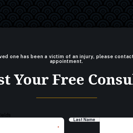
oved one has been a victim of an injury, please contac
appointment.
t Your Free Consu
fields
Last Name
*