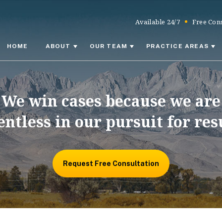
Available 24/7
Free Cons
HOME
ABOUT
OUR TEAM
PRACTICE AREAS
We win cases because we are
entless in our pursuit for res
Request Free Consultation