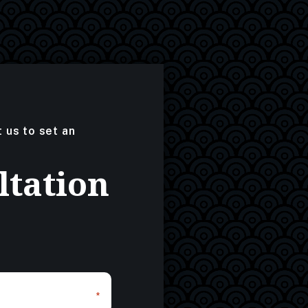
t us to set an
ltation
*