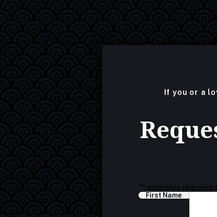
If you or a l
Reques
"
" indicates required 
First Name