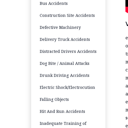
Bus Accidents
Construction Site Accidents
Defective Machinery
e
Delivery Truck Accidents
o
Distracted Drivers Accidents
t
m
Dog Bite / Animal Attacks
c
Drunk Driving Accidents
m
a
Electric Shock/Electrocution
a
Falling Objects
e
m
Hit And Run Accidents
s
Inadequate Training of
e