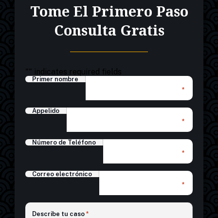
Tome El Primero Paso
Consulta Gratis
"
" indicates required fields
Primer nombre
*
Appelido
*
Número de Teléfono
*
Correo electrónico
*
*
Describe tu caso
*