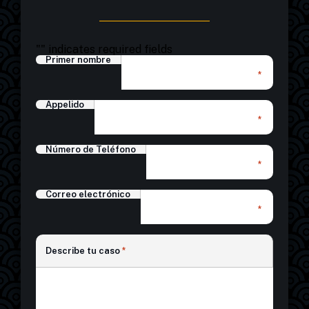
"
" indicates required fields
Primer nombre
*
Appelido
*
Número de Teléfono
*
Correo electrónico
*
*
Describe tu caso
*